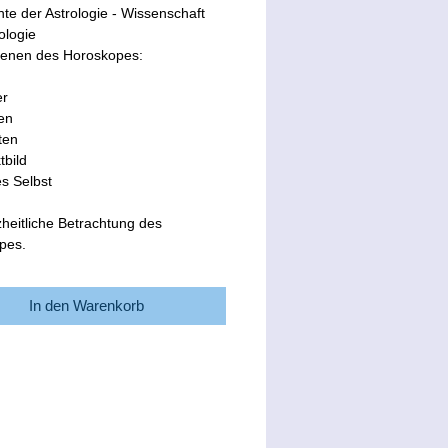
te der Astrologie - Wissenschaft 
ologie
benen des Horoskopes:
er
hen
eten
ktbild
eres Selbst
heitliche Betrachtung des 
pes.
In den Warenkorb