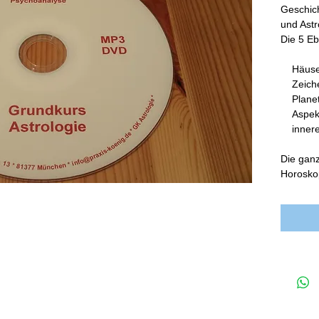
Geschich
und Astr
Die 5 E
    Häus
    Zeic
    Plan
    Aspe
    inn
Die ganz
Horosko