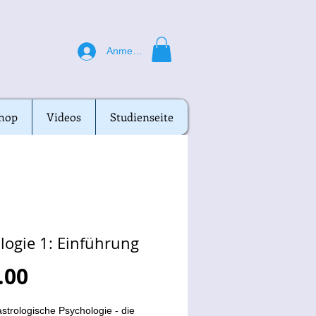
Anmelden
hop
hop
Videos
Videos
Studienseite
Studienseite
logie 1: Einführung
Preis
.00
astrologische Psychologie - die 