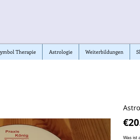
ymbol Therapie
ymbol Therapie
Astrologie
Astrologie
Weiterbildungen
Weiterbildungen
S
S
Astro
€20
Was ist 