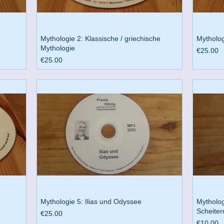
Mythologie 2: Klassische / griechische
Mytholog
Mythologie
Preis
€25.00
Preis
€25.00
Mythologie 5: Ilias und Odyssee
Mytholog
Scheiter
Preis
€25.00
Preis
€10.00