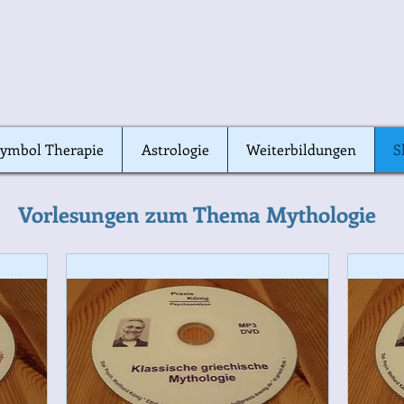
ymbol Therapie
ymbol Therapie
Astrologie
Astrologie
Weiterbildungen
Weiterbildungen
S
S
Vorlesungen zum Thema Mythologie