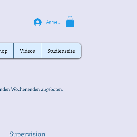
Anmelden
hop
hop
Videos
Videos
Studienseite
Studienseite
genden Wochenenden angeboten.
Supervision