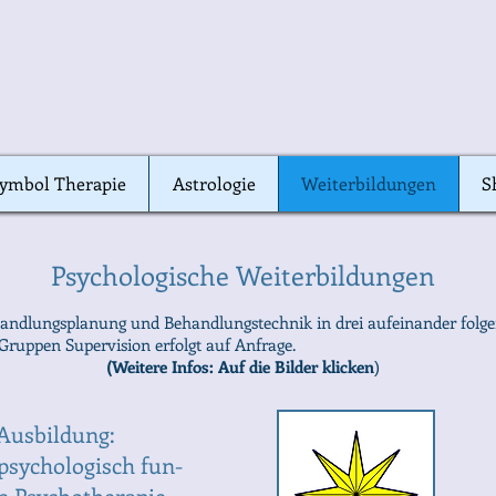
ymbol Therapie
ymbol Therapie
Astrologie
Astrologie
Weiterbildungen
Weiterbildungen
S
S
Psychologische Weiterbildungen
handlungsplanung und Behandlungstechnik in drei aufeinander fol
Gruppen Supervision erfolgt auf Anfrage.
(Weitere Infos: Auf die Bilder klicken
)
Ausbildung:
psychologisch fun-
te Psychotherapie